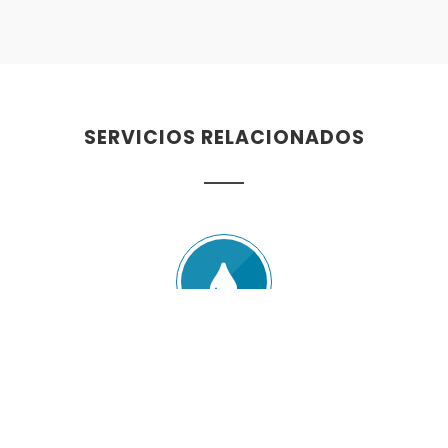
SERVICIOS RELACIONADOS
SISTEMAS DE RIEGO
El riego de precisión es la solución sostenible al utilizar
menos resursos y tener un menor impacto,
obteniendo una mayor rentabilidad.